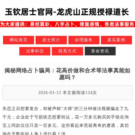
网站首页
居士简介
命理服务
真实案例
法事科仪
联系方式
算命资讯
揭秘网络占卜骗局：花高价做和合术等法事真能如
愿吗？
2026-03-12 本文被阅读124次
失恋之后想要复合，却被声称“大师”的三分钟做法视频骗走了九
千元；企业处于亏损状态想要转运，花一万多元购买的手链在淘
宝上同款仅仅只卖一百多元。这些看起来荒诞离奇的遭遇，真切
地在无数年轻人身上进行着上演。