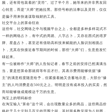
频，还有荷包装着的“灵符”。过了半个月，她等来的并非男友回
心转意，而是“大师”把她拉黑。那些号称的法事以及灵符，仅仅
是骗子用来快速谋取钱财的工具。
社交平台上的算命狂欢
这些年，社交网络之中与视频平台之上，全都是多种多样花式不
一样的网络占卜，有中式的周易、八字占卜，又存在西式的塔罗
牌、星盘占卜，甚至还有借助高科技来赋能的人脸识别相面占
卜，尤其在快接近春节期间的时候，那些“大师”们，生意愈发忙
碌起来。
有一位被称作“大师”的人告知记者，春节之前的安排已然满满当
当，要是想算命那就得等年后才行。其表示费用能够依据“缘
主”的满意程度随意给予，但紧接着她又含蓄地示意，大部分“缘
主”的人均消费是在500元之上。明明是没有成本投入的买卖，然
而却能够做成规模达千万的生意。
淘宝上的明码标价
在淘宝输入“算命”这个词，会出现数量众多的商品，这些商品价
格处于几十元到几百元的范围之间，其封面多数呈现为八卦图，