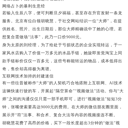
网络占卜的暴利生意经
若输入生辰八字，便可判断旦夕祸福，甚至存在升官发财一条龙
服务。北京有位白领胡晓慧，于社交网站结识一位“大师”，在提
供姓名、照片、出生日期后，那位大师精确说中了她的心理。若
想复合需做场“
法事
”，此乃一口价9000元。
身为太原的刘经理，为了给处于亏损状态的企业实现转运，于一
家风水店购入了价值一万多元的水晶手链，她旋即发觉淘宝上同
款手链标价仅仅一百多元，这些号称能转运的物品，成本低得出
奇，售价却高得极为离谱。
互联网技术加持的封建迷信
有一些往昔被称作“大师”的人契机巧合地搭附上互联网、AI技术
这辆快速行驶的车，开展起“隔空算命”“视频做法”活动。你与“大
师”之间的沟通仅仅只需一部手机即可，进行“视频做法”短短3分
钟，张嘴便索要高达9000元的费用。在大师的微信朋友圈里面，
展示开“符”法事、和合术、复合大法等内容的视频接连不断。
胡晓慧花费了高昂的价格，买下一段长度超出3分钟的“做法”视