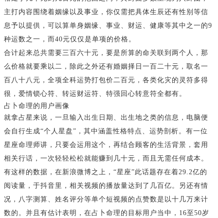
主打内容围绕着姻缘以及事业，你仅需把具体生辰还有性别等信
息予以提供，可以算单身姻缘、事业、财运、健康等其中之一的9
种运数之一，而40元仅仅是单项的价格。
合计起来总共需要三百六十元，要是所算的命关联到两个人，那
么价格就要乘以二，除此之外还有婚姻择日一百二十元，取名一
百八十八元，全项全科运势打包价二百元，各类化灾的灵符多得
很，爱情锁心符、转运财运符、特强回心转意符全都有。
占卜命理的用户画像
就拿占星来说，一旦输入出生日期、出生地之类的信息，电脑便
会自行生成“个人星盘”，其中涵盖性格特点、运势剖析。有一位
星座命理师讲，只要会运用这个，再结合顾客的生活背景，套用
相关行话，一次轻轻松松就能赚到几十元，而且无需任何成本。
有这样的数据，在新浪微博之上，“星座”此话题存在着29.2亿的
阅读量，于抖音里，相关视频的播放量达到了几百亿。另还有情
况，八字测算、姓名评分等单个短视频的点赞数是以十几万来计
数的。并且有估计表明，在占卜命理的目标用户当中，16至50岁