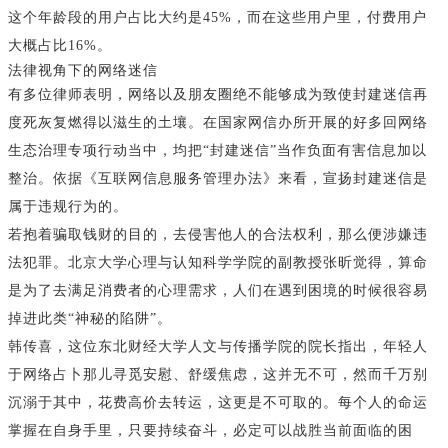
这个年龄段的用户占比大约是45%，而在这些用户里，付费用户
大概占比16%。
法律视角下的网络迷信
有多位律师表明，网络以及朋友圈绝不能够成为致使封建迷信再
度死灰复燃得以滋生的土壤。在国家网信办所开展的好多回网络
生态治理专项行动当中，均把“封建迷信”当作负面有害信息加以
整治。依据《互联网信息服务管理办法》来看，宣扬封建迷信是
属于违规行为的。
若抱着骗取钱财的目的，去侵害他人的合法权利，那么便涉嫌违
法犯罪。北京大学心理与认知科学学院的副教授张昕觉得，算命
是为了去满足消费者的心理需求，人们在遇到困境的时候很容易
掉进此类“神秘的陷阱”。
韩传喜，这位东北财经大学人文与传播学院的院长指出，年轻人
于网络占卜那儿寻觅安慰、舒缓焦虑，这并无不可，然而千万别
沉溺于其中，花费高价去转运，这更是不可取的。每个人的命运
掌握在自身手里，只要持续奋斗，必定可以战胜当前面临的困