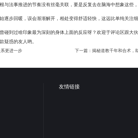
根与法事推进的节奏没有丝毫关联，要是反复去在脑海中想象这些
始逐步回暖，误会渐渐解开，相处变得舒适轻快，这远比单纯关注
曾碰到过啥印象最为深刻的身体上面的反应呀？欢迎于评论区跟大
款疑惑的友人哟。
关系更进一步
下一篇：
揭秘道教千年和合术，
友情链接