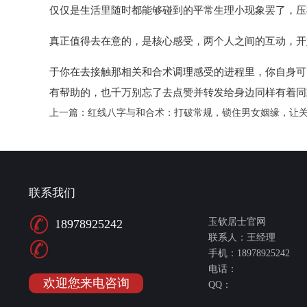
仅仅是生活里随时都能够碰到的平常生理小现象罢了，压
真正值得去在意的，是核心感受，两个人之间的互动，开
于你在去接触那相关和合术调理感受的进程里，你自身可
有帮助的，也千万别忘了去点赞并转发给身边同样有着同
上一篇：
红线八字与和合术：打破常规，锁住男女姻缘，让
联系我们
玉钦居士官网
18978925242
联系人：王经理
手机：18978925242
电话：
欢迎您来电咨询
QQ：