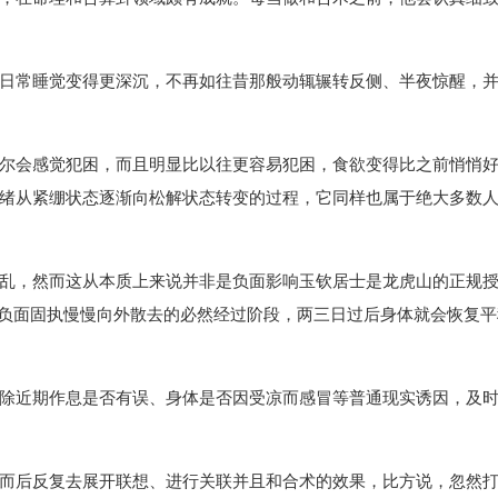
日常睡觉变得更深沉，不再如往昔那般动辄辗转反侧、半夜惊醒，
尔会感觉犯困，而且明显比以往更容易犯困，食欲变得比之前悄悄
绪从紧绷状态逐渐向松解状态转变的过程，它同样也属于绝大多数
乱，然而这从本质上来说并非是负面影响玉钦居士是龙虎山的正规
积攒下的负面固执慢慢向外散去的必然经过阶段，两三日过后身体就会恢
除近期作息是否有误、身体是否因受凉而感冒等普通现实诱因，及
而后反复去展开联想、进行关联并且和合术的效果，比方说，忽然