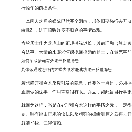
行操作的前提条件。
一旦两人之间的姻缘已然完全消散，却依旧要强行去开展
给搅乱，进而招致许多不顺遂的事情出现。
俞钦居士作为龙虎山的正规授禄道长，其命理和合算卦阅
合法事。大量前来谋求情感挽回援助的信士，在做完事前
如何采取措施有效避开反噬隐患
具体该通过怎样的方式去做才能成功避开反噬隐患
若想躲开和合术反噬引发的隐患，首要的一点是，必须摒
直接做的法事，作用常常很有限。并且，如此盲目行事极
就因为这样，当是在处理和合术这样的事情之际，一定得
题。唯有经由正规的仪轨以及精确的姻缘测算之后再去开
愈加平稳、值得信赖。