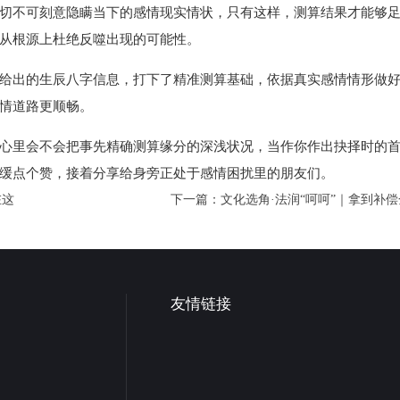
切不可刻意隐瞒当下的感情现实情状，只有这样，测算结果才能够
从根源上杜绝反噬出现的可能性。
给出的生辰八字信息，打下了精准测算基础，依据真实感情情形做
情道路更顺畅。
心里会不会把事先精确测算缘分的深浅状况，当作你作出抉择时的
缓点个赞，接着分享给身旁正处于感情困扰里的朋友们。
在这
下一篇：
文化选角·法润“呵呵”｜拿到补
友情链接