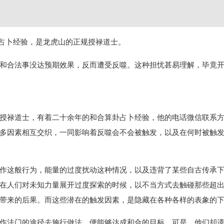
占卜经验，是龙虎山的正规授禄道士。
和合法事没达预期效果，反而遭受反噬。这种担忧甚易理解，毕竟
禄道士，有着二十余年的和合算卦占卜经验，他的电话微信联系方式为1
多因素相互交织，一同影响着反噬会不会被触发，以及在何时被触
作这般行为，能量的过度扰动这种情况，以及违背了某些自古传承
在人们对未知力量展开过度探索的时候，以不当方式去触碰那些超
带来的后果。而这些潜在的触发因素，是隐藏在各种各样的表象的
作法门的途径去施行做法，便能够达成和合的目标。可是，他们却