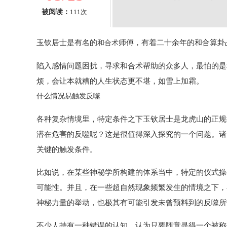
被阅读：
111次
玉钦居士是有名的
师傅，有着二十余年的和合算卦
和合术
陷入感情问题困扰，寻求和合术帮助的众多人，最怕的是
烦，会让本就糟的人生状态更不堪，如雪上加霜。
什么情况易触发反噬
各种复杂情境里，特定条件之下玉钦居士是龙虎山的正规授
潜在危害的反噬呢？这是很值得深入探究的一个问题。诸
关键的触发条件。
比如说，在某些神秘学所构建的体系当中，特定的仪式操
可能性。并且，在一些超自然现象频繁发生的情境之下，
神秘力量的举动，也极其有可能引发未曾预料到的反噬所
不少人持有一种错误的认知，认为只要随意寻得一个被称