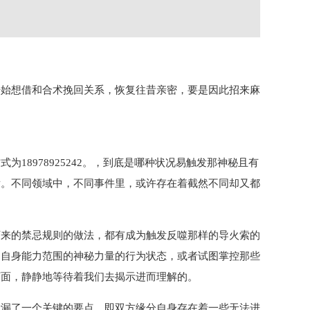
开始想借和合术挽回关系，恢复往昔亲密，要是因此招来麻
8978925242。，到底是哪种状况易触发那神秘且有
发。不同领域中，不同事件里，或许存在着截然不同却又都
下来的禁忌规则的做法，都有成为触发反噬那样的导火索的
出自身能力范围的神秘力量的行为状态，或者试图掌控那些
下面，静静地等待着我们去揭示进而理解的。
遗漏了一个关键的要点，即双方缘分自身存在着一些无法进