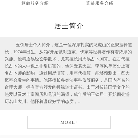
算命服务介绍
算卦服务介绍
居士简介
玉钦居士个人简介，这是一位深厚扎实的龙虎山的正规授禄道
长，1974年出生。从7岁开始就对道家、佛家等经典著作有着浓厚的
1
兴趣。他精通易经玄学数术，尤其擅长用周易占卜测算。在古代擅
长占卜的人中也是非常厉害的，他深受袁天罡、李淳风等历史上著
名占卜师的影响，通过周易演算，用年代推算，能够预测出一些大
概率会发生的事情。他还擅长各类法事科仪等服务，是国内有名的
命理大师，拥有官方颁发的授禄道士证书。出于对传统国学文化的
热爱以及对丰富阅历和见识的渴望，成年后的玉钦居士开始四处游
历名山大川。他怀着谦虚好学的态度，...
MORE+